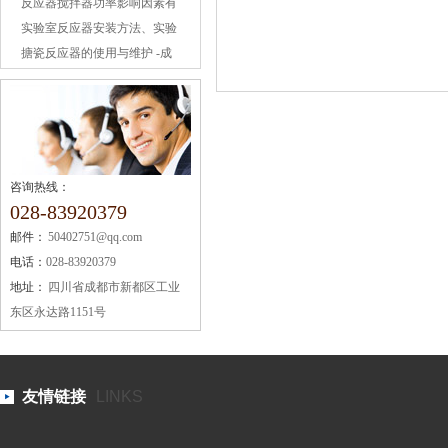
绍
反应器搅拌器功率影响因素有
什么？反应釜中搅
实验室反应器安装方法、实验
室反应器使用 -成都
搪瓷反应器的使用与维护 -成
都搪瓷反应器
咨询热线：
028-83920379
邮件：
50402751@qq.com
电话：
028-83920379
地址：
四川省成都市新都区工业
东区永达路1151号
友情链接
LINKS