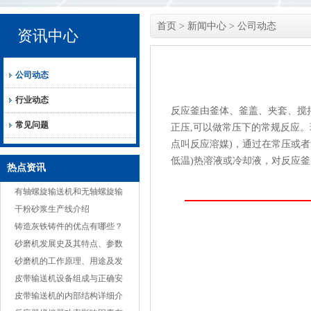
首页
>
新闻中心
>
公司动态
资讯中心
公司动态
行业动态
反应釜由釜体、釜盖、夹套、搅
常见问题
正压,可以做常压下的常规反应
点叫反应溶媒)，通过在常压或
低温)热溶液或冷却液，对反应
热点资讯
有轴螺旋输送机和无轴螺旋输
送机不同之处
干粉砂浆生产线介绍
铸造灰铁铸件的优点有哪些？
砂磨机发展史及其特点、参数
简介
砂磨机的工作原理、用途及发
展趋势
皮带输送机设备组成与正确安
装
皮带输送机的内部结构详细介