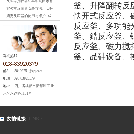
绍
反应器搅拌器功率影响因素有
釜、升降翻转反
什么？反应釜中搅
实验室反应器安装方法、实验
快开式反应釜、
室反应器使用 -成都
搪瓷反应器的使用与维护 -成
都搪瓷反应器
反应釜、多功能
釜、鋯反应釜、
反应釜、磁力搅
釜、晶硅设备、
咨询热线：
028-83920379
邮件：
50402751@qq.com
电话：
028-83920379
地址：
四川省成都市新都区工业
东区永达路1151号
友情链接
LINKS