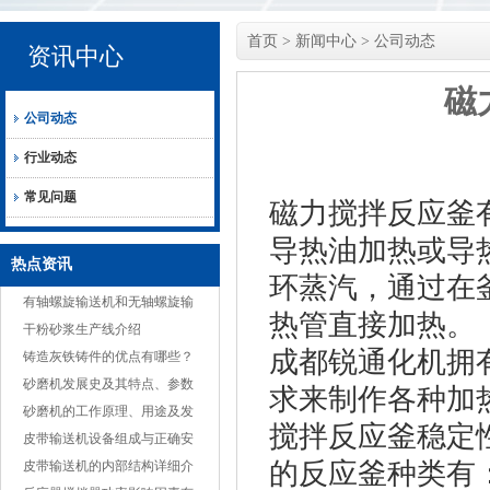
首页
>
新闻中心
>
公司动态
资讯中心
磁
公司动态
行业动态
常见问题
磁力搅拌反应釜
导热油加热或导
热点资讯
环蒸汽，通过在
有轴螺旋输送机和无轴螺旋输
热管直接加热。
送机不同之处
干粉砂浆生产线介绍
成都锐通化机拥
铸造灰铁铸件的优点有哪些？
砂磨机发展史及其特点、参数
求来制作各种加
简介
砂磨机的工作原理、用途及发
搅拌反应釜稳定
展趋势
皮带输送机设备组成与正确安
的反应釜种类有
装
皮带输送机的内部结构详细介