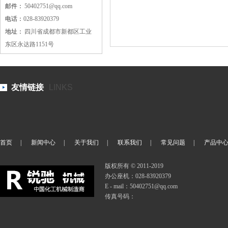
邮件：
50402751@qq.com
电话：
028-83920379
地址：
四川省成都市新都区工业
东区永达路1151号
友情链接
LINKS
首页
|
新闻中心
|
关于我们
|
联系我们
|
常见问题
|
产品中
版权所有 © 2011-2019
办公座机：028-83920379
E - mail：50402751@qq.com
传真号码：