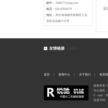
邮件：
50402751@qq.com
反
电话：
028-83920379
地址：
四川省成都市新都区工业
东区永达路1151号
友情链接
LINKS
首页
|
新闻中心
|
关于我们
|
联系
版权所有 © 2
办公座机：02
E - mail：5
传真号码：