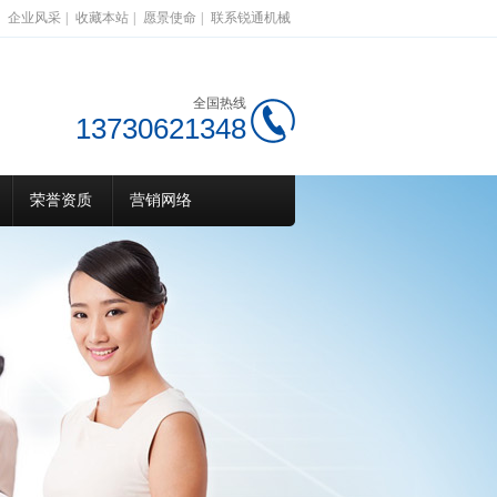
企业风采
|
收藏本站
|
愿景使命
|
联系锐通机械
全国热线
13730621348
荣誉资质
营销网络