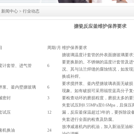
>
新闻中心
>
行业动态
搪瓷反应釜维护保养要求
目
周期/月
维护保养要求
搪玻璃温度计套管的外表面搪玻璃要求
要更换新的。不锈钢的温度计套管及进
度计套管、进气管
6
况、其与法兰焊缝的腐蚀情况，如发现
换或补焊。
要求搅拌浆、釜内壁搪玻璃表面无破损
拌浆、釜内壁搪玻璃
6
现象。如有破损可采用福世蓝高分子复
械密封
3
要检查动环的磨损程度，磨损太多的要
夹套试压到0.55MPa至0.6Mpa，且
套试压
12
漏，反应釜保温超过3年的，要拆除设
夹套进行全面的检查及防腐。
放净减速机内的机油，加入新油至油标1/
速机换油
24
油位清晰