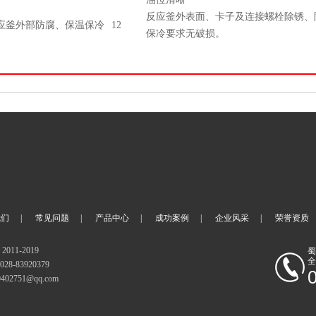
反应釜外表面、卡子及连接螺栓除锈、
应釜外部防腐、保温保冷
12
保冷要求无破损。
我们
|
常见问题
|
产品中心
|
成功案例
|
企业风采
|
荣誉资质
011-2019
蜀
全
8-83920379
0402751@qq.com