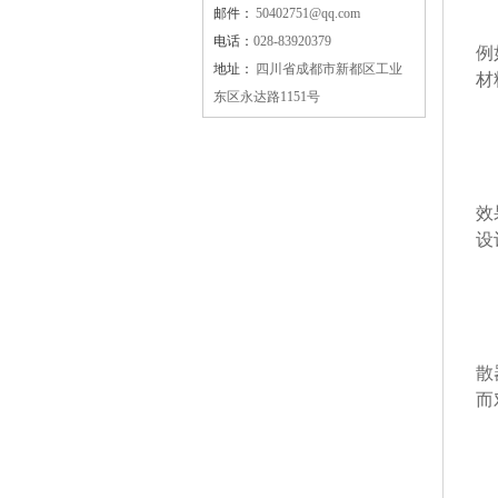
邮件：
50402751@qq.com
分
电话：
028-83920379
例
地址：
四川省成都市新都区工业
材
东区永达路1151号
分
效
设
分
散
而