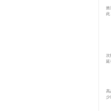
分
效
此
三
通
次
延
选
高
高
少
采