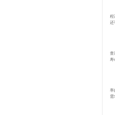
采
程
还
定
查
寿
研
率
需