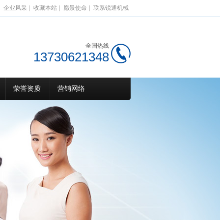
企业风采
|
收藏本站
|
愿景使命
|
联系锐通机械
全国热线
13730621348
荣誉资质
营销网络