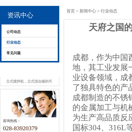
首页
>
新闻中心
>
行业动态
资讯中心
天府之国
公司动态
行业动态
常见问题
成都，作为中国
地，其工业发展
热点资讯
业设备领域，成
立式搅拌机，立式混合罐的可
了独具特色的产
选组成安全注意事项
成都制造的不锈
的金属加工与机
为生产高品质反
咨询热线：
国标304、31
028-83920379