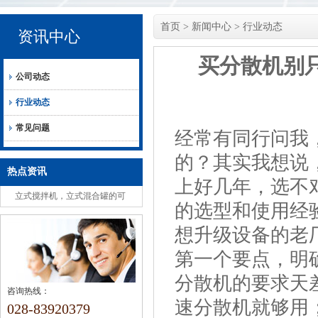
首页
>
新闻中心
>
行业动态
资讯中心
买分散机别
公司动态
行业动态
常见问题
经常有同行问我
的？其实我想说
热点资讯
上好几年，选不
立式搅拌机，立式混合罐的可
的选型和使用经
选组成安全注意事项
想升级设备的老
第一个要点，明
分散机的要求天
咨询热线：
速分散机就够用
028-83920379