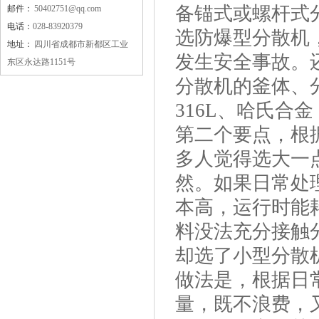
备锚式或螺杆式
邮件：
50402751@qq.com
电话：
028-83920379
选防爆型分散机
地址：
四川省成都市新都区工业
发生安全事故。
东区永达路1151号
分散机的釜体、
316L、哈氏合
第二个要点，根
多人觉得选大一
然。如果日常处
本高，运行时能
料没法充分接触
却选了小型分散
做法是，根据日常
量，既不浪费，