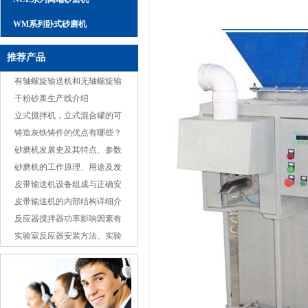
WM系列卧式砂磨机
推荐产品
有轴螺旋输送机和无轴螺旋输
送机不同之处
干粉砂浆生产线介绍
立式搅拌机，立式混合罐的可
选组成安全注意事项
铸造灰铁铸件的优点有哪些？
砂磨机发展史及其特点、参数
简介
砂磨机的工作原理、用途及发
展趋势
皮带输送机设备组成与正确安
装
皮带输送机的内部结构详细介
绍
反应器搅拌器功率影响因素有
什么？反应釜中搅
实验室反应器安装方法、实验
室反应器使用 -成都