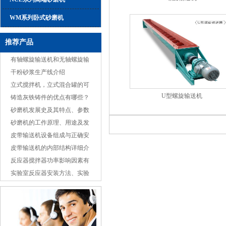
WM系列卧式砂磨机
推荐产品
有轴螺旋输送机和无轴螺旋输
送机不同之处
干粉砂浆生产线介绍
立式搅拌机，立式混合罐的可
U型螺旋输送机
选组成安全注意事项
铸造灰铁铸件的优点有哪些？
砂磨机发展史及其特点、参数
简介
砂磨机的工作原理、用途及发
展趋势
皮带输送机设备组成与正确安
装
皮带输送机的内部结构详细介
绍
反应器搅拌器功率影响因素有
什么？反应釜中搅
实验室反应器安装方法、实验
室反应器使用 -成都