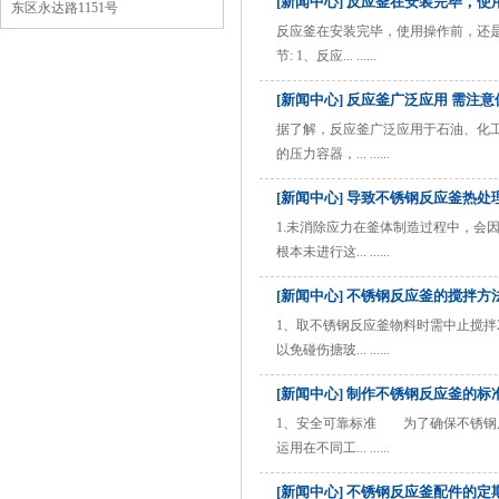
[新闻中心] 反应釜在安装完毕，
东区永达路1151号
反应釜在安装完毕，使用操作前，还
节: 1、反应... ......
[新闻中心] 反应釜广泛应用 需注
据了解，反应釜广泛应用于石油、化
的压力容器，... ......
[新闻中心] 导致不锈钢反应釜热
1.未消除应力在釜体制造过程中，会
根本未进行这... ......
[新闻中心] 不锈钢反应釜的搅拌方
1、取不锈钢反应釜物料时需中止搅
以免碰伤搪玻... ......
[新闻中心] 制作不锈钢反应釜的标
1、安全可靠标准 为了确保不锈钢
运用在不同工... ......
[新闻中心] 不锈钢反应釜配件的定