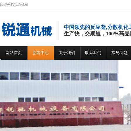
欢迎光临锐通机械
中国领先的反应釜,分散机化
生产快，交期短，100%高品
网站首页
新闻中心
关于我们
联系我们
常见问题