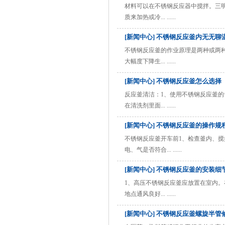
材料可以在不锈钢反应器中搅拌。三
质来加热或冷... ......
[新闻中心] 不锈钢反应釜内无无
不锈钢反应釜的作业原理是两种或两
大幅度下降生... ......
[新闻中心] 不锈钢反应釜怎么选择
反应釜清洁：1、使用不锈钢反应釜
在清洗剂里面... ......
[新闻中心] 不锈钢反应釜的操作规
不锈钢反应釜开车前1、检查釜内、
电、气是否符合... ......
[新闻中心] 不锈钢反应釜的安装细
1、高压不锈钢反应釜应放置在室内
地点通风良好... ......
[新闻中心] 不锈钢反应釜螺旋半