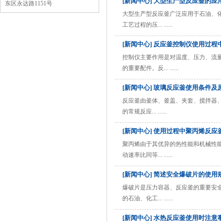
[新闻中心] 大型生产型反应釜的
东区永达路1151号
大型生产型反应釜广泛应用于石油、
工艺过程的压... ......
[新闻中心] 反应釜控制仪使用过程
控制仪主要作用是对温度、压力、流
的重要配件。反... ......
[新闻中心] 玻璃反应釜使用条件及
反应釜由釜体、釜盖、夹套、搅拌器、
的常规反应... ......
[新闻中心] 使用过程中聚丙烯反
聚丙烯由于其优异的热性能和机械性
动速率比同等... ......
[新闻中心] 简述安全爆破片的使用
爆破片是压力容器、反应釜的重要安
的石油、化工... ......
[新闻中心] 水热反应釜使用时注意