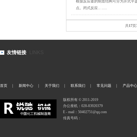
根据反应釜的制造结构可分为开式平
点。闭式反应... ......
共
17
页
友情链接
LINKS
首页
|
新闻中心
|
关于我们
|
联系我们
|
常见问题
|
产品中
版权所有 © 2011-2019
办公座机：028-83920379
E - mail：50402751@qq.com
传真号码：